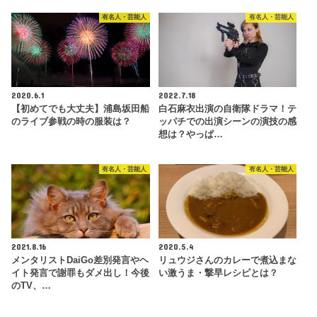
有名人・芸能人
有名人・芸能人
2020.6.1
2022.7.18
【初めてでも大丈夫】浦島坂田船
白石麻衣出演の自衛隊ドラマ！テ
のライブ参戦の時の服装は？
ッパチでの出演シーンの演技の感
想は？やっぱ…
有名人・芸能人
有名人・芸能人
2021.8.16
2020.5.4
メンタリストDaiGo差別発言やヘ
リュウジさんのカレーで煮込まな
イト発言で謝罪もダメ出し！今後
い激うま・撃早レシピとは？
のTV、…