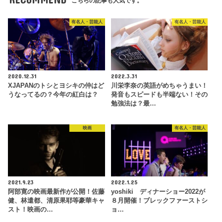
こちらの記事も人気です。
有名人・芸能人
有名人・芸能人
2020.12.31
2022.3.31
XJAPANのトシとヨシキの仲はど
川栄李奈の英語がめちゃうまい！
うなってるの？今年の紅白は？
発音もスピードも半端ない！その
勉強法は？最…
映画
有名人・芸能人
2021.9.23
2022.1.25
阿部寛の映画最新作が公開！佐藤
yoshiki ディナーショー2022が
健、林遣都、清原果耶等豪華キャ
８月開催！ブレックファーストシ
スト！映画の…
ョ…